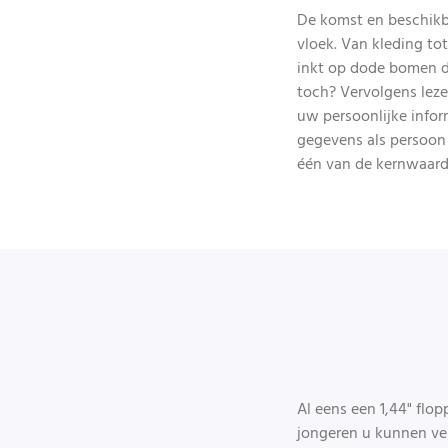
De komst en beschikba
vloek. Van kleding to
inkt op dode bomen d
toch? Vervolgens leze
uw persoonlijke info
gegevens als persoon 
één van de kernwaarde
Al eens een 1,44" flo
jongeren u kunnen ver