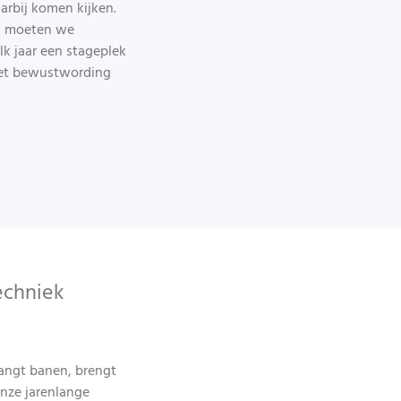
arbij komen kijken.
ns moeten we
k jaar een stageplek
met bewustwording
echniek
vangt banen, brengt
nze jarenlange