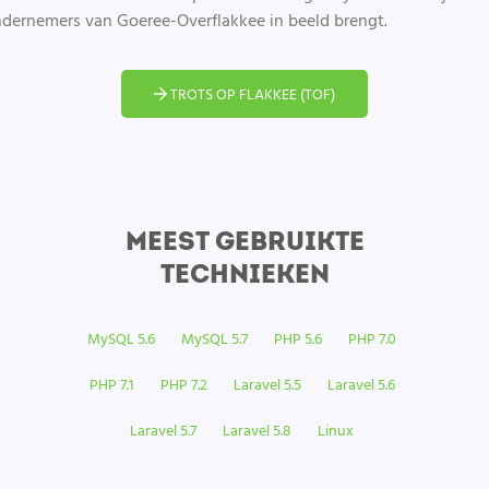
dernemers van Goeree-Overflakkee in beeld brengt.
TROTS OP FLAKKEE (TOF)
MEEST GEBRUIKTE
TECHNIEKEN
MySQL 5.6
MySQL 5.7
PHP 5.6
PHP 7.0
PHP 7.1
PHP 7.2
Laravel 5.5
Laravel 5.6
Laravel 5.7
Laravel 5.8
Linux