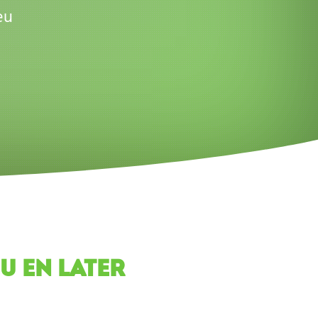
eu
 EN LATER