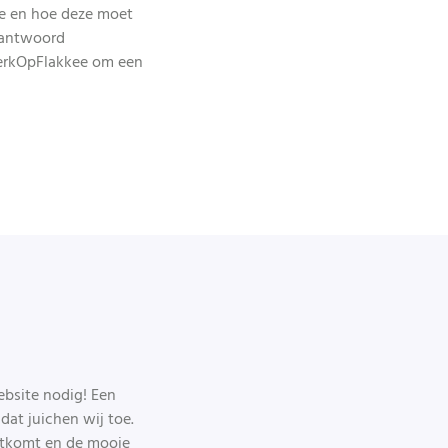
te en hoe deze moet
erantwoord
WerkOpFlakkee om een
ebsite nodig! Een
dat juichen wij toe.
 uitkomt en de mooie