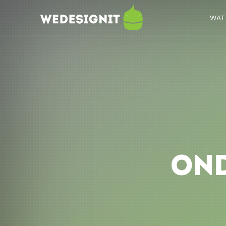
WAT
ON