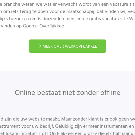
ure branche weten we wat er verwacht wordt van een vacature si
en om iets terug te doen voor de maatschappij: dat vinden wij v
jks bezoeken reeds duizenden mensen de gratis vacaturesite 
 vinden op Goeree-Overflakkee.
MEER OVER WERKOPFLAKKEE
​Online bestaat niet zonder offline
 zijn die uw website maakt. Maar zonder klant is er ook geen w
nstrument voor uw bedrijf. Gelukkig zijn er meer instrumenten en 
 lokale initiatief Trots Op Flakkee: een glossy die elk half jaar