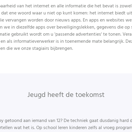
arheid van het internet en alle informatie die het bevat is zowel
t dat ene woord waar u niet op kunt komen: het internet biedt ui
ie vervangen worden door nieuws apps. En apps en websites werk
n we in diezelfde apps over beveiligingslekken, gegevens die op 
rmatie gebruikt wordt om u 'passende advertenties' te tonen. V
en als informatieverwerker is in toenemende mate belangrijk. D
n die we onze stagiairs bijbrengen.
Jeugd heeft de toekomst
ppy getoond aan iemand van 12? De techniek gaat dusdanig hard 
tellen wat het is. Op school leren kinderen zelfs al vroeg progr