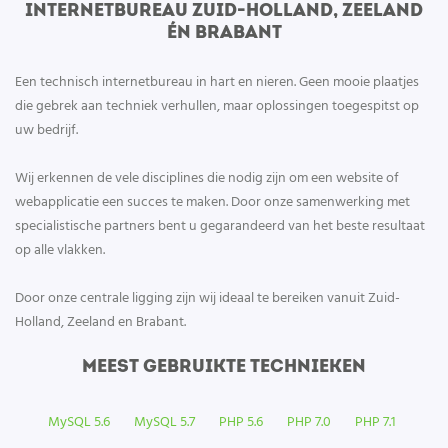
INTERNETBUREAU ZUID-HOLLAND, ZEELAND
ÉN BRABANT
Een technisch internetbureau in hart en nieren. Geen mooie plaatjes
die gebrek aan techniek verhullen, maar oplossingen toegespitst op
uw bedrijf.
Wij erkennen de vele disciplines die nodig zijn om een website of
webapplicatie een succes te maken. Door onze samenwerking met
specialistische partners bent u gegarandeerd van het beste resultaat
op alle vlakken.
Door onze centrale ligging zijn wij ideaal te bereiken vanuit Zuid-
Holland, Zeeland en Brabant.
MEEST GEBRUIKTE TECHNIEKEN
MySQL 5.6
MySQL 5.7
PHP 5.6
PHP 7.0
PHP 7.1